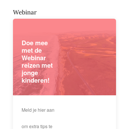
Webinar
Doe mee
met de
Webinar
reizen met
jonge
kinderen!
Meld je hier aan
om extra tips te