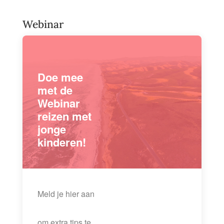
Webinar
Doe mee
met de
Webinar
reizen met
jonge
kinderen!
Meld je hier aan
om extra tips te