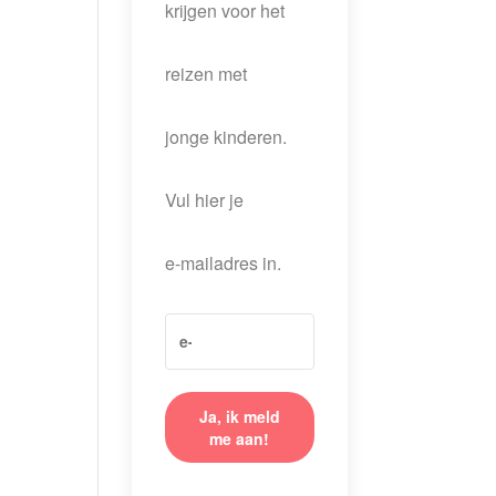
krijgen voor het
reizen met
jonge kinderen.
Vul hier je
e-mailadres in.
Ja, ik meld
me aan!