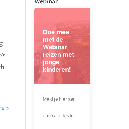
Webinar
Doe mee
met de
g
Webinar
reizen met
o’s
jonge
th
kinderen!
Meld je hier aan
na »
om extra tips te